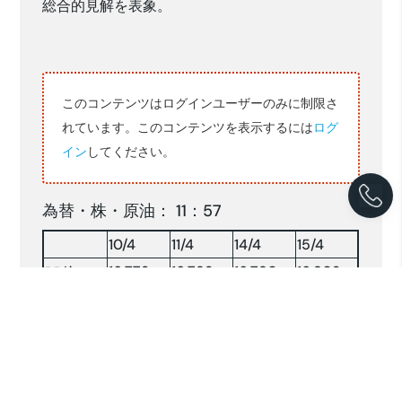
総合的見解を表象。
このコンテンツはログインユーザーのみに制限さ
れています。このコンテンツを表示するには
ログ
イン
してください。
為替・株・原油： 11：57
10/4
11/4
14/4
15/4
16,772
16,793
16,790
16,802
RP/$
146.61
143.05
143.22
143.04
YEN/$
株INDX
6267.86
6267.71
6382.47
6448.67
NY 原油
59.92
61.45
61.75
—-
原油：$/BRLソース:コンパス紙他(2025.4.15)