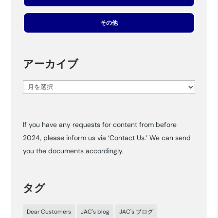
その他
アーカイブ
ア
ー
カ
If you have any requests for content from before
イ
2024, please inform us via ‘Contact Us.’ We can send
ブ
you the documents accordingly.
タグ
Dear Customers
JAC's blog
JAC's ブログ