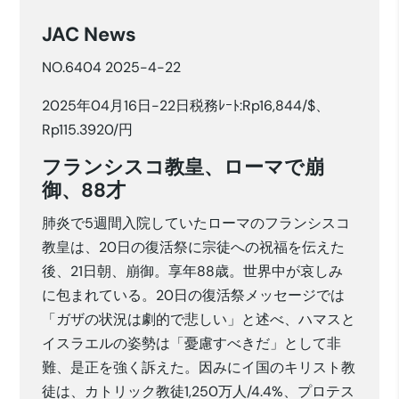
JAC News
NO.6404 2025-4-22
2025年04月16日-22日税務ﾚｰﾄ:Rp16,844/$、
Rp115.3920/円
フランシスコ教皇、ローマで崩
御、88才
肺炎で5週間入院していたローマのフランシスコ
教皇は、20日の復活祭に宗徒への祝福を伝えた
後、21日朝、崩御。享年88歳。世界中が哀しみ
に包まれている。20日の復活祭メッセージでは
「ガザの状況は劇的で悲しい」と述べ、ハマスと
イスラエルの姿勢は「憂慮すべきだ」として非
難、是正を強く訴えた。因みにイ国のキリスト教
徒は、カトリック教徒1,250万人/4.4%、プロテス