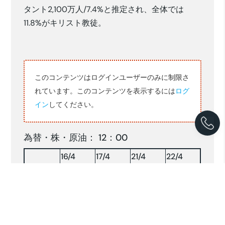
タント2,100万人/7.4%と推定され、全体では
11.8%がキリスト教徒。
このコンテンツはログインユーザーのみに制限さ
れています。このコンテンツを表示するには
ログ
イン
してください。
為替・株・原油： 12：00
16/4
17/4
21/4
22/4
16,840
16,835
16,863
16,856
RP/$
142.63
142.52
140.63
140.00
YEN/$
株INDX
6440.12
6403.13
6421.03
6503.49
NY 原油
63.32
63.74
63.73
—-