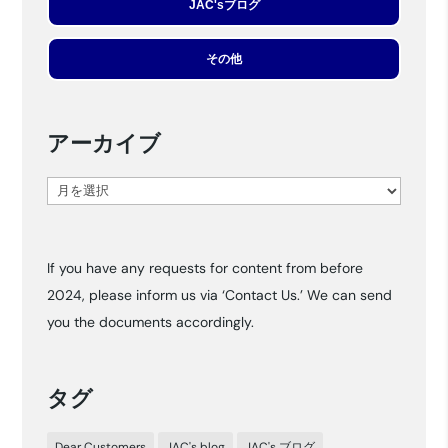
JAC'sブログ
その他
アーカイブ
ア
ー
カ
If you have any requests for content from before
イ
2024, please inform us via ‘Contact Us.’ We can send
ブ
you the documents accordingly.
タグ
Dear Customers
JAC's blog
JAC's ブログ