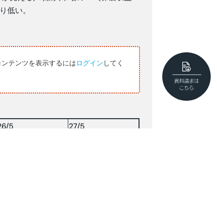
より低い。
コンテンツを表示するには
ログイン
してく
26/5
27/5
16,215
16,254
142.71
142.79
7156.56
7190.76
61.34
—-