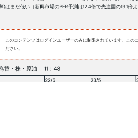
率)はまだ低い（新興市場のPER予測は12.4倍で先進国の19.1倍
このコンテンツはログインユーザーのみに制限されています。この
ださい。
為替・株・原油： 11：48
22/5
23/5
16,323
16,290
RP/$
143.28
143.48
YEN/$
株INDX
7173.60
7192.97
NY 原油
60.74
61.71
原油：$/BRLソース:コンパス紙他(2025.5.27)