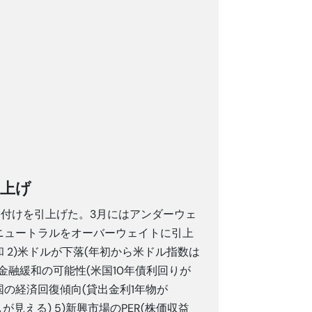
引上げ
格付けを引上げた。3月にはアンダーウェ
ニュートラルをオーバーウェイトに引上
 2)米ドルが下落(年初から米ドル指数は
)FED金融緩和の可能性(米国10年債利回りが
中国の経済回復傾向(貸出金利1年物が
兆しが見える) 5)新興市場のPER(株価収益