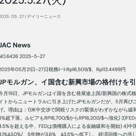
2025. 05. 27
|
デイリーニュース
JAC News
NO.6426 2025-5-27
2025年05月21日-27日税務ﾚｰﾄ:Rp16,509/$、Rp112.4499円
JPモルガン、イ国含む新興市場の格付けを
今月19日、JPモルガンはイ国を含む発展途上国/新興国の株式
イトからニュートラルに引き上げたJPモルガンだが、5月再び
げ。理由は：1)米中交渉で関税リスクの緊張がわずかながら緩和
8%超下落。ルピアもRP16,700/$からRP16,200/$へ強化) 3
4.5%を超える中、FEDは債権購入による金融緩和を開始) 4)
3.1%à3.0%/、5年物が3.6% à3.5%へ低下し、経済回復への