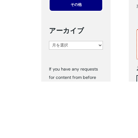
その他
アーカイブ
ア
ー
カ
If you have any requests
イ
for content from before
ブ
2024, please inform us via
‘Contact Us.’ We can send
you the documents
accordingly.
タグ