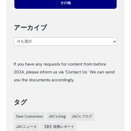
その他
アーカイブ
ア
ー
カ
If you have any requests for content from before
イ
2024, please inform us via ‘Contact Us.’ We can send
ブ
you the documents accordingly.
タグ
Dear Customers
JAC's blog
JAC's ブログ
JACニュース
【新】税務レポート