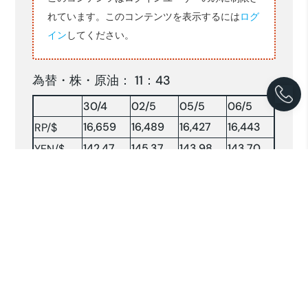
れています。このコンテンツを表示するには
ログ
イン
してください。
為替・株・原油： 11：43
30/4
02/5
05/5
06/5
16,659
16,489
16,427
16,443
RP/$
142.47
145.37
143.98
143.70
YEN/$
株INDX
6779.27
6789.49
6851.55
6895.72
NY 原油
59.71
56.21
58.08
—-
原油：$/BRLソース:コンパス紙他(2025.5.06)