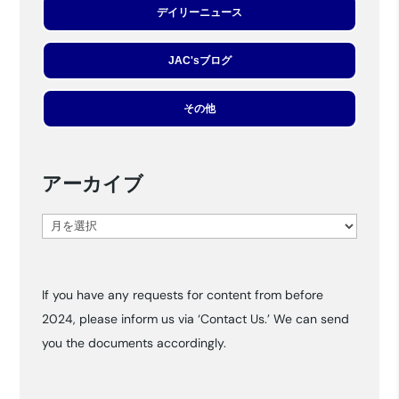
デイリーニュース
JAC'sブログ
その他
アーカイブ
ア
ー
カ
If you have any requests for content from before
イ
2024, please inform us via ‘Contact Us.’ We can send
ブ
you the documents accordingly.