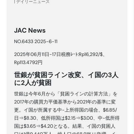
|
デイリーニュース
JAC News
NO.6433 2025-6-11
2025年06月11日-17日税務ﾚｰﾄ:Rp16,292/$、
Rp113.4792円
世銀が貧困ライン改変、イ国の
3
人
に
2
人が貧困
世銀は今年6月から「貧困ラインの計算方法」を
2017年の購買力平価基準から2021年の基準に変
更。イ国が所属する中-上所得国の場合、$6.85/
日⇒$8.30、低所得国は$2.15⇒$3.00、中-低所得
国は$3.65⇒$4.20となる。結果、イ国の貧困人