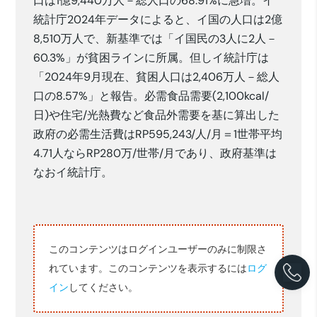
口は1億9,440万人－総人口の68.91%に急増。イ
統計庁2024年データによると、イ国の人口は2億
8,510万人で、新基準では「イ国民の3人に2人－
60.3%」が貧困ラインに所属。但しイ統計庁は
「2024年9月現在、貧困人口は2,406万人－総人
口の8.57%」と報告。必需食品需要(2,100kcal/
日)や住宅/光熱費など食品外需要を基に算出した
政府の必需生活費はRP595,243/人/月＝1世帯平均
4.71人ならRP280万/世帯/月であり、政府基準は
なおイ統計庁。
このコンテンツはログインユーザーのみに制限さ
れています。このコンテンツを表示するには
ログ
イン
してください。