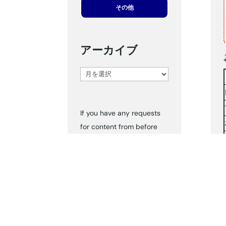
その他
アーカイブ
ア
ー
カ
If you have any requests
イ
for content from before
ブ
2024, please inform us via
‘Contact Us.’ We can send
you the documents
accordingly.
タグ