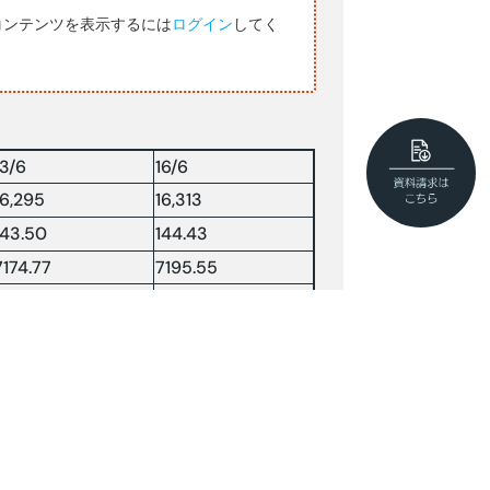
コンテンツを表示するには
ログイン
してく
13/6
16/6
16,295
16,313
143.50
144.43
7174.77
7195.55
73.74
—-