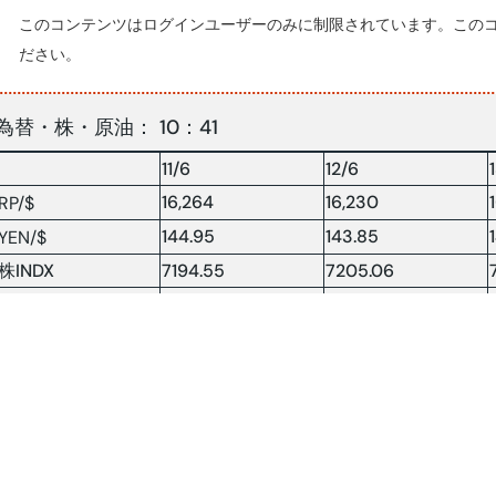
このコンテンツはログインユーザーのみに制限されています。この
ださい。
為替・株・原油： 10：41
11/6
12/6
16,264
16,230
RP/$
144.95
143.85
YEN/$
株INDX
7194.55
7205.06
NY 原油
67.84
74.51
原油：$/BRLソース:コンパス紙(2025.6.14-16)