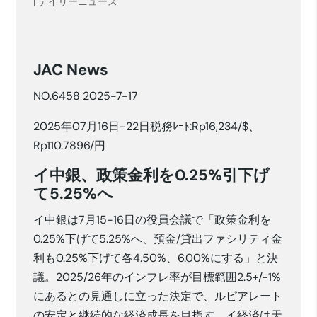
|
デイリーニュース
JAC News
NO.6458 2025-7-17
2025年07月16日-22日税務ﾚｰﾄ:Rp16,234/$、
Rp110.7896/円
イ中銀、政策金利を0.25%引下げ
て5.25%へ
イ中銀は7月15-16日の役員会議で「政策金利を
0.25%下げて5.25%へ、預金/貸出ファシリティ金
利も0.25%下げて各4.50%、6.00%にする」と決
議。2025/26年のインフレ率が目標範囲2.5+/-1%
にあるとの見通しに立った決定で、ルピアレート
の安定と継続的な経済成長を目指す。イ経済は天