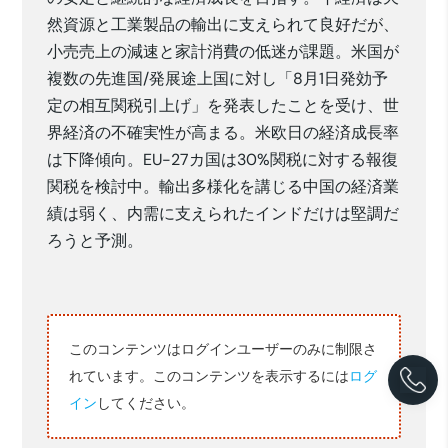
然資源と工業製品の輸出に支えられて良好だが、
小売売上の減速と家計消費の低迷が課題。米国が
複数の先進国/発展途上国に対し「8月1日発効予
定の相互関税引上げ」を発表したことを受け、世
界経済の不確実性が高まる。米欧日の経済成長率
は下降傾向。EU-27カ国は30%関税に対する報復
関税を検討中。輸出多様化を講じる中国の経済業
績は弱く、内需に支えられたインドだけは堅調だ
ろうと予測。
このコンテンツはログインユーザーのみに制限さ
れています。このコンテンツを表示するには
ログ
イン
してください。