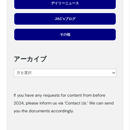
デイリーニュース
JAC'sブログ
その他
アーカイブ
ア
ー
カ
If you have any requests for content from before
イ
2024, please inform us via ‘Contact Us.’ We can send
ブ
you the documents accordingly.