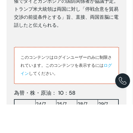
催でタイとカンボジアの国防関係者が協議予定。
トランプ米大統領は両国に対し「停戦合意を貿易
交渉の前提条件とする」旨、直接、両国首脳に電
話したと伝えられる。
このコンテンツはログインユーザーのみに制限さ
れています。このコンテンツを表示するには
ログ
イン
してください。
為替・株・原油： 10：58
24/7
25/7
28/7
29/7
16,274
16,316
16,333
16,402
RP/$
146.00
147.19
147.68
148.40
YEN/$
株INDX
7558.45
7528.61
7645.64
7620.39