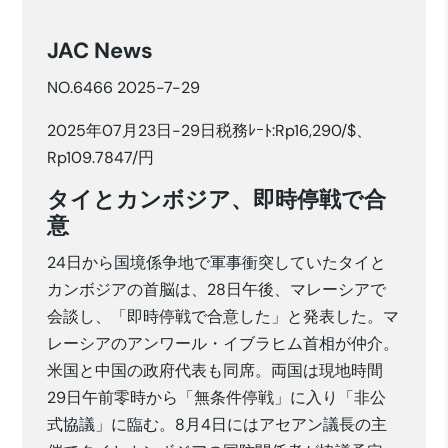
JAC News
NO.6466 2025-7-29
2025年07月23日-29日税務ﾚｰﾄ:Rp16,290/$、
Rp109.7847/円
タイとカンボジア、即時停戦で合
意
24日から国境係争地で軍事衝突していたタイと
カンボジアの首脳は、28日午後、マレーシアで
会談し、「即時停戦で合意した」と発表した。マ
レーシアのアンワール・イブラヒム首相が仲介。
米国と中国の政府代表も同席。両国は現地時間
29日午前零時から「無条件停戦」に入り「非公
式協議」に臨む。8月4日にはアセアン議長の主