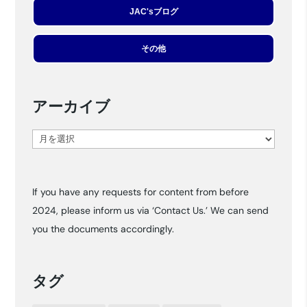
JAC'sブログ
その他
アーカイブ
ア
ー
カ
If you have any requests for content from before
イ
2024, please inform us via ‘Contact Us.’ We can send
ブ
you the documents accordingly.
タグ