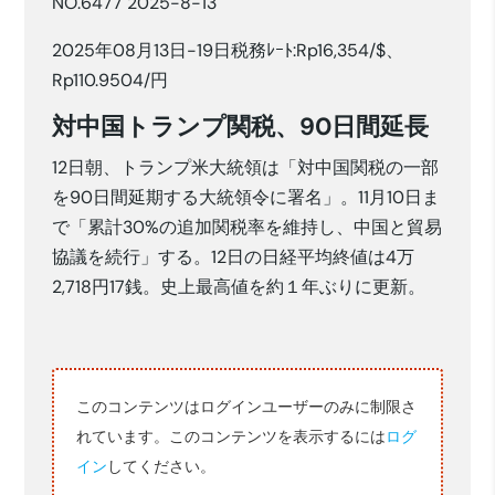
NO.6477 2025-8-13
2025年08月13日-19日税務ﾚｰﾄ:Rp16,354/$、
Rp110.9504/円
対中国トランプ関税、90日間延長
12日朝、トランプ米大統領は「対中国関税の一部
を90日間延期する大統領令に署名」。11月10日ま
で「累計30%の追加関税率を維持し、中国と貿易
協議を続行」する。12日の日経平均終値は4万
2,718円17銭。史上最高値を約１年ぶりに更新。
このコンテンツはログインユーザーのみに制限さ
れています。このコンテンツを表示するには
ログ
イン
してください。