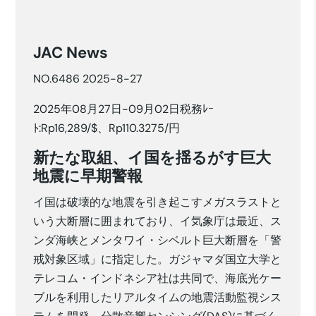
JAC News
NO.6486 2025-8-27
2025年08月27日-09月02日税務ﾚｰ
ﾄ:Rp16,289/$、Rp110.3275/円
新たな取組、イ国を揺るがす巨大
地震に早期警報
イ国は破壊的な地震を引き起こすメガスラストと
いう大断層に囲まれており、イ気象庁は最近、ス
ンダ海峡とメンタワイ・シベルト巨大断層を「警
戒対象区域」に指定した。ガジャマダ国立大学と
テレコム・インドネシア社は共同で、海底光ケー
ブルを利用したリアルタイムの地震活動監視シス