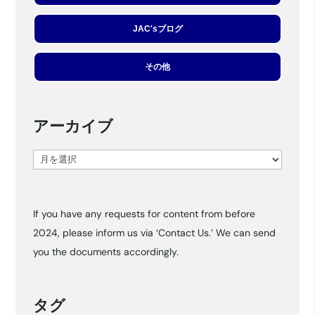
JAC'sブログ
その他
アーカイブ
ア
ー
カ
If you have any requests for content from before
イ
2024, please inform us via ‘Contact Us.’ We can send
ブ
you the documents accordingly.
タグ