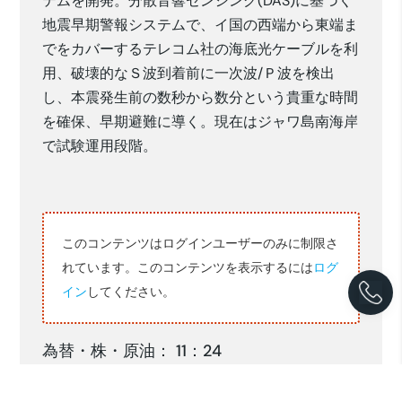
テムを開発。分散音響センシング(DAS)に基づく
地震早期警報システムで、イ国の西端から東端ま
でをカバーするテレコム社の海底光ケーブルを利
用、破壊的なＳ波到着前に一次波/Ｐ波を検出
し、本震発生前の数秒から数分という貴重な時間
を確保、早期避難に導く。現在はジャワ島南海岸
で試験運用段階。
このコンテンツはログインユーザーのみに制限さ
れています。このコンテンツを表示するには
ログ
イン
してください。
為替・株・原油： 11：24
22/8
25/8
26/8
27/8