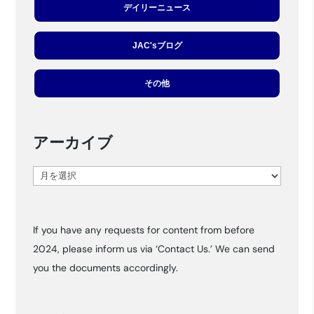
デイリーニュース
JAC'sブログ
その他
アーカイブ
ア
ー
カ
If you have any requests for content from before
イ
2024, please inform us via ‘Contact Us.’ We can send
ブ
you the documents accordingly.