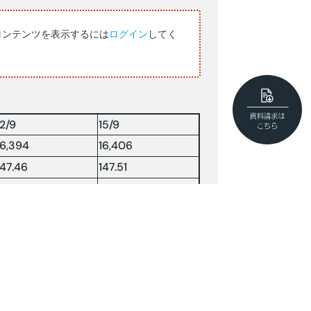
コンテンツを表示するには
ログイン
してく
12/9
15/9
16,394
16,406
147.46
147.51
7828.67
7909.64
63.08
—-