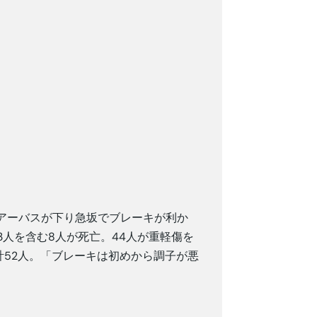
ツアーバスが下り急坂でブレーキが利か
人を含む8人が死亡。44人が重軽傷を
計52人。「ブレーキは初めから調子が悪