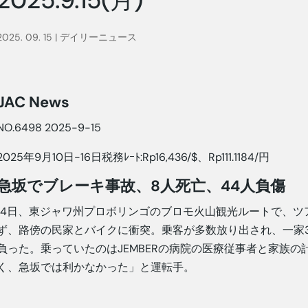
2025. 09. 15
|
デイリーニュース
JAC News
NO.6498 2025-9-15
2025年9月10日-16日税務ﾚｰﾄ:Rp16,436/$、Rp111.1184/円
急坂でブレーキ事故、8人死亡、44人負傷
14日、東ジャワ州プロボリンゴのブロモ火山観光ルートで、
ず、路傍の民家とバイクに衝突。乗客が多数放り出され、一家3
負った。乗っていたのはJEMBERの病院の医療従事者と家族の
く、急坂では利かなかった」と運転手。