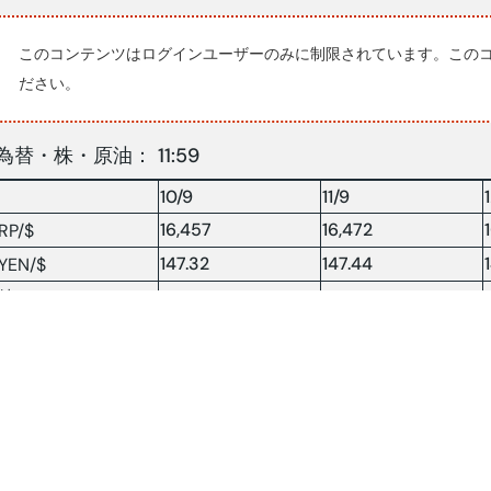
このコンテンツはログインユーザーのみに制限されています。この
ださい。
為替・株・原油： 11:59
10/9
11/9
16,457
16,472
RP/$
147.32
147.44
YEN/$
株INDX
7713.12
7765.45
NY 原油
63.44
61.89
原油：$/BRLソース:コンパス(2025.9.15)