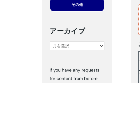
その他
アーカイブ
ア
ー
カ
If you have any requests
イ
for content from before
ブ
2024, please inform us via
‘Contact Us.’ We can send
you the documents
accordingly.
タグ