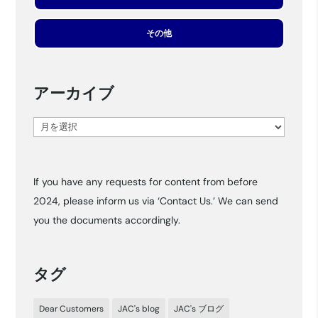
その他
アーカイブ
ア
ー
カ
If you have any requests for content from before
イ
2024, please inform us via ‘Contact Us.’ We can send
ブ
you the documents accordingly.
タグ
Dear Customers
JAC's blog
JAC's ブログ