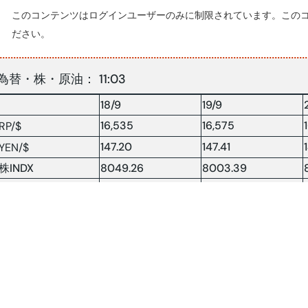
このコンテンツはログインユーザーのみに制限されています。この
ださい。
為替・株・原油： 11:03
18/9
19/9
16,535
16,575
RP/$
147.20
147.41
YEN/$
株INDX
8049.26
8003.39
NY 原油
63.34
63.16
原油：$/BRLソース:コンパス(2025.9.23)