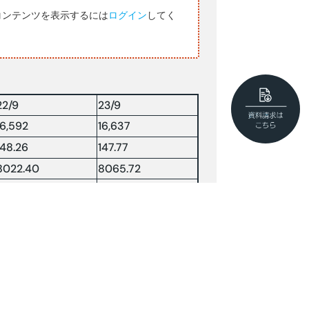
コンテンツを表示するには
ログイン
してく
22/9
23/9
16,592
16,637
148.26
147.77
8022.40
8065.72
61.91
—-