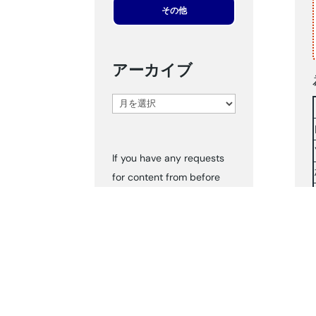
その他
アーカイブ
ア
ー
カ
If you have any requests
イ
for content from before
ブ
2024, please inform us via
‘Contact Us.’ We can send
you the documents
accordingly.
タグ