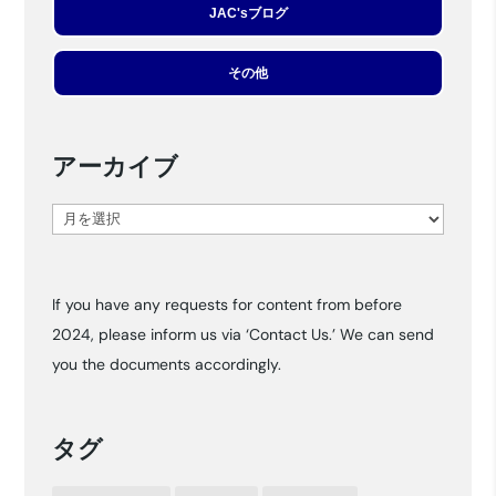
JAC'sブログ
その他
アーカイブ
ア
ー
カ
If you have any requests for content from before
イ
2024, please inform us via ‘Contact Us.’ We can send
ブ
you the documents accordingly.
タグ