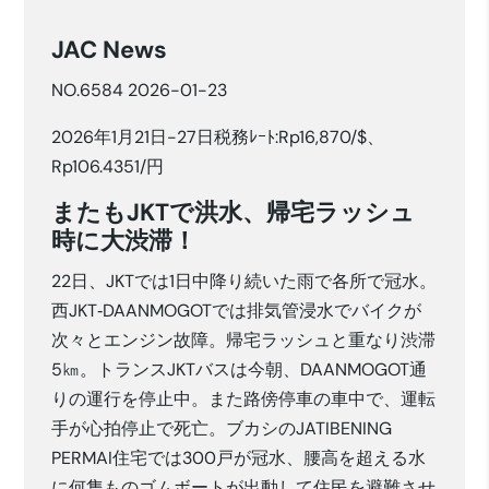
JAC News
NO.6584 2026-01-23
2026年1月21日-27日税務ﾚｰﾄ:Rp16,870/$、
Rp106.4351/円
またもJKTで洪水、帰宅ラッシュ
時に大渋滞！
22日、JKTでは1日中降り続いた雨で各所で冠水。
西JKT‐DAANMOGOTでは排気管浸水でバイクが
次々とエンジン故障。帰宅ラッシュと重なり渋滞
5㎞。トランスJKTバスは今朝、DAANMOGOT通
りの運行を停止中。また路傍停車の車中で、運転
手が心拍停止で死亡。ブカシのJATIBENING
PERMAI住宅では300戸が冠水、腰高を超える水
に何隻ものゴムボートが出動して住民を避難させ