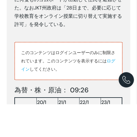
た。なおJKT州政府は「28日まで、必要に応じて
学校教育をオンライン授業に切り替えて実施する
許可」を発令している。
このコンテンツはログインユーザーのみに制限さ
れています。このコンテンツを表示するには
ログ
イン
してください。
為替・株・原油： 09:26
20/1
21/1
22/1
23/1
16,965
16,954
16,905
16,834
RP/$
157.97
157.91
158.63
158.57
YEN/$
株INDX
9167.86
9062.68
9082.15
8933.77