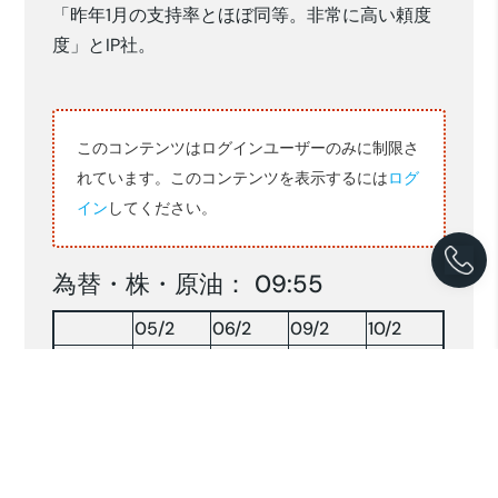
「昨年1月の支持率とほぼ同等。非常に高い頼度
度」とIP社。
このコンテンツはログインユーザーのみに制限さ
れています。このコンテンツを表示するには
ログ
イン
してください。
為替・株・原油： 09:55
05/2
06/2
09/2
10/2
16,824
16,884
16,864
16,776
RP/$
156.84
156.69
156.84
155.43
YEN/$
株INDX
8164.70
7934.77
7921.56
8106.18
NY 原油
63.49
62.87
64.31
—-
原油：$/BRLソース:コンパス(2026.2.10)