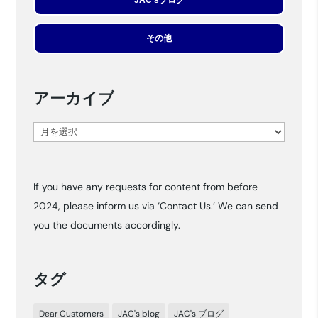
その他
アーカイブ
ア
ー
カ
If you have any requests for content from before
イ
2024, please inform us via ‘Contact Us.’ We can send
ブ
you the documents accordingly.
タグ
Dear Customers
JAC's blog
JAC's ブログ