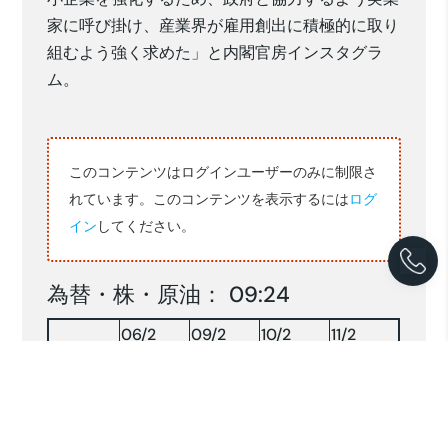
家に呼び掛け、産業界が雇用創出に積極的に取り
組むよう強く求めた」と内閣官房インスタグラ
ム。
このコンテンツはログインユーザーのみに制限さ
れています。このコンテンツを表示するには
ログ
イン
してください。
為替・株・原油： 09:24
06/2
09/2
10/2
11/2
16,884
16,864
16,776
16,773
RP/$
156.69
156.84
155.43
153.85
YEN/$
株INDX
7934.77
7921.56
8106.18
8172.49