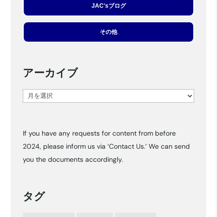
JAC'sブログ
その他
アーカイブ
ア
ー
カ
If you have any requests for content from before
イ
2024, please inform us via ‘Contact Us.’ We can send
ブ
you the documents accordingly.
タグ