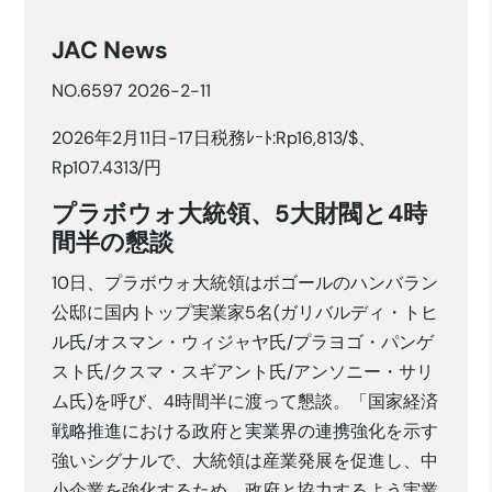
JAC News
NO.6597 2026-2-11
2026年2月11日-17日税務ﾚｰﾄ:Rp16,813/$、
Rp107.4313/円
プラボウォ大統領、5大財閥と4時
間半の懇談
10日、プラボウォ大統領はボゴールのハンバラン
公邸に国内トップ実業家5名(ガリバルディ・トヒ
ル氏/オスマン・ウィジャヤ氏/プラヨゴ・パンゲ
スト氏/クスマ・スギアント氏/アンソニー・サリ
ム氏)を呼び、4時間半に渡って懇談。「国家経済
戦略推進における政府と実業界の連携強化を示す
強いシグナルで、大統領は産業発展を促進し、中
小企業を強化するため、政府と協力するよう実業