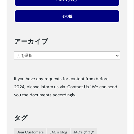
その他
アーカイブ
ア
ー
カ
If you have any requests for content from before
イ
2024, please inform us via ‘Contact Us.’ We can send
ブ
you the documents accordingly.
タグ
Dear Customers
JAC's blog
JAC's ブログ