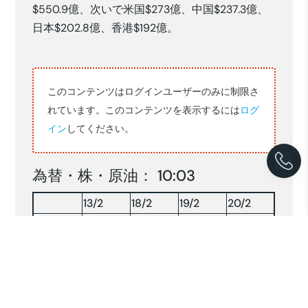
$550.9億、次いで米国$273億、中国$237.3億、
日本$202.8億、香港$192億。
このコンテンツはログインユーザーのみに制限さ
れています。このコンテンツを表示するには
ログ
イン
してください。
為替・株・原油： 10:03
13/2
18/2
19/2
20/2
16,840
16,884
16,932
16,900
RP/$
153.11
153.58
154.94
155.17
YEN/$
株INDX
8217.62
8292.61
8358.30
8283.97
NY 原油
62.52
65.41
66.78
—–
原油：$/BRLソース:コンパス(2026.2.20)