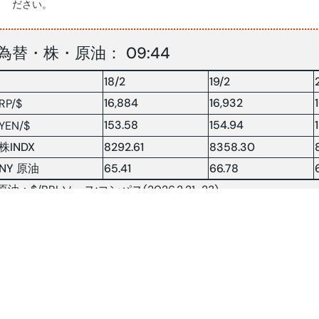
ださい。
為替・株・原油： 09:44
18/2
19/2
16,884
16,932
RP/$
153.58
154.94
YEN/$
株INDX
8292.61
8358.30
NY 原油
65.41
66.78
原油：$/BRLソース:コンパス(2026.2.21-23)