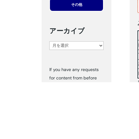
その他
アーカイブ
ア
ー
カ
If you have any requests
イ
for content from before
ブ
2024, please inform us via
‘Contact Us.’ We can send
you the documents
accordingly.
タグ