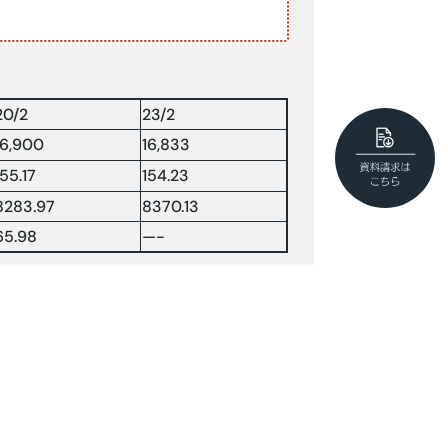
20/2
23/2
16,900
16,833
155.17
154.23
8283.97
8370.13
65.98
—-