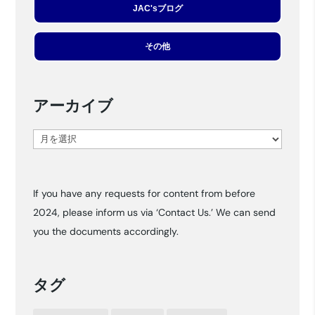
JAC'sブログ
その他
アーカイブ
ア
ー
カ
If you have any requests for content from before
イ
2024, please inform us via ‘Contact Us.’ We can send
ブ
you the documents accordingly.
タグ