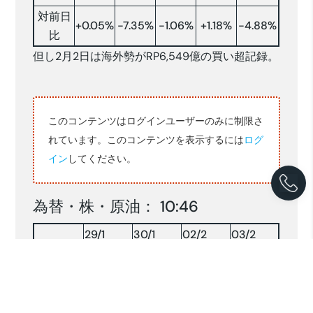
対前日
+0.05%
-7.35%
-1.06%
+1.18%
-4.88%
比
但し2月2日は海外勢がRP6,549億の買い超記録。
このコンテンツはログインユーザーのみに制限さ
れています。このコンテンツを表示するには
ログ
イン
してください。
為替・株・原油： 10:46
29/1
30/1
02/2
03/2
16,800
16,784
16,785
16,769
RP/$
152.97
153.95
155.00
155.41
YEN/$
株INDX
7758.64
8354.35
8002.77
8006.42