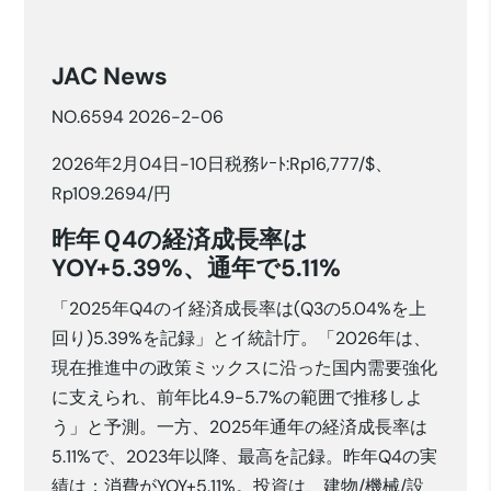
JAC News
NO.6594 2026-2-06
2026年2月04日-10日税務ﾚｰﾄ:Rp16,777/$、
Rp109.2694/円
昨年Ｑ4の経済成長率は
YOY+5.39%、通年で5.11%
「2025年Q4のイ経済成長率は(Q3の5.04%を上
回り)5.39%を記録」とイ統計庁。「2026年は、
現在推進中の政策ミックスに沿った国内需要強化
に支えられ、前年比4.9-5.7%の範囲で推移しよ
う」と予測。一方、2025年通年の経済成長率は
5.11%で、2023年以降、最高を記録。昨年Q4の実
績は：消費がYOY+5.11%。投資は、建物/機械/設