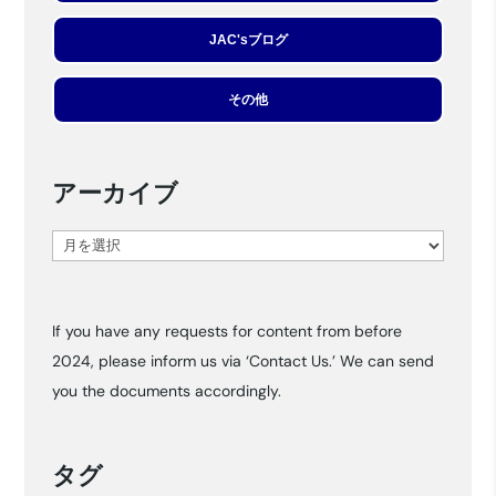
JAC'sブログ
その他
アーカイブ
ア
ー
カ
If you have any requests for content from before
イ
2024, please inform us via ‘Contact Us.’ We can send
ブ
you the documents accordingly.
タグ