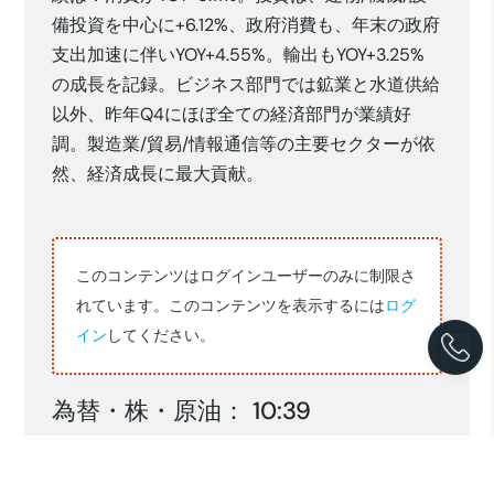
備投資を中心に+6.12%、政府消費も、年末の政府
支出加速に伴いYOY+4.55%。輸出もYOY+3.25%
の成長を記録。ビジネス部門では鉱業と水道供給
以外、昨年Q4にほぼ全ての経済部門が業績好
調。製造業/貿易/情報通信等の主要セクターが依
然、経済成長に最大貢献。
このコンテンツはログインユーザーのみに制限さ
れています。このコンテンツを表示するには
ログ
イン
してください。
為替・株・原油： 10:39
03/2
04/2
05/2
06/2
16,769
16,771
16,824
16,884
RP/$