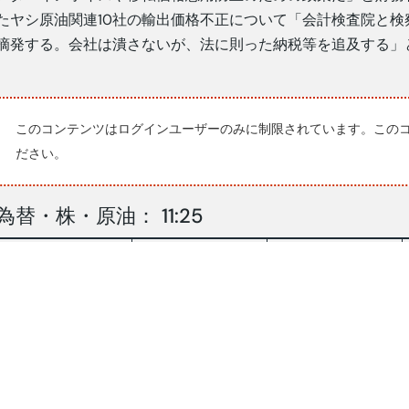
たヤシ原油関連10社の輸出価格不正について「会計検査院と
摘発する。会社は潰さないが、法に則った納税等を追及する」
このコンテンツはログインユーザーのみに制限されています。この
ださい。
為替・株・原油： 11:25
21/5
22/5
17,665
17,712
RP/$
159.04
159.08
YEN/$
株INDX
6144.36
6113.44
NY 原油
98.89
97.69
原油：$/BRLソース:コンパス(2026.5.25-26)