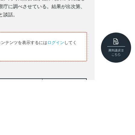
検察庁に調べさせている。結果が出次第、
と談話。
コンテンツを表示するには
ログイン
してく
25/5
26/5
17,729
17,790
158.90
158.99
6232.15
6151.63
91.09
91.97