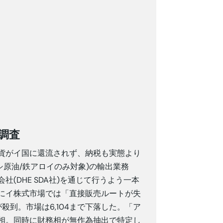
調査
貨がイ国に還流されず、納税も実態より
シ原油/鉄アロイのみ対象)の輸出業務
(DHE SDA社)を通じて行うよう一本
にイ株式市場では「直接販売ルートが失
到。市場は6,104まで下落した。「ア
相。同時に財務相が無作為抽出で特定し