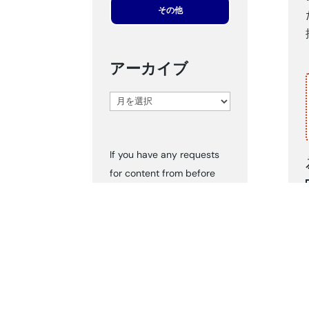
その他
アーカイブ
ア
ー
カ
If you have any requests
イ
for content from before
ブ
2024, please inform us via
‘Contact Us.’ We can send
you the documents
accordingly.
タグ