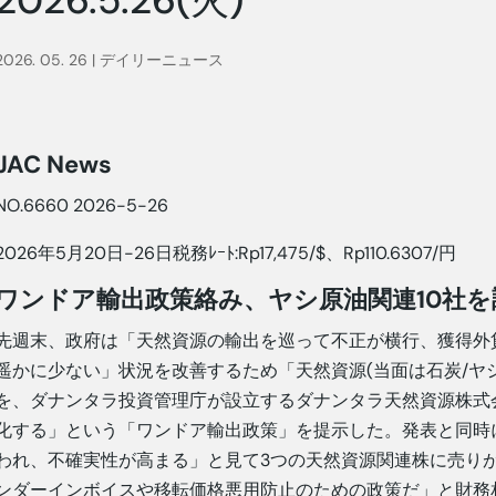
2026. 05. 26
|
デイリーニュース
JAC News
NO.6660 2026-5-26
2026年5月20日-26日税務ﾚｰﾄ:Rp17,475/$、Rp110.6307/円
ワンドア輸出政策絡み、ヤシ原油関連10社を
先週末、政府は「天然資源の輸出を巡って不正が横行、獲得外
遥かに少ない」状況を改善するため「天然資源(当面は石炭/ヤ
を、ダナンタラ投資管理庁が設立するダナンタラ天然資源株式会社
化する」という「ワンドア輸出政策」を提示した。発表と同時
われ、不確実性が高まる」と見て3つの天然資源関連株に売りが殺
ンダーインボイスや移転価格悪用防止のための政策だ」と財務