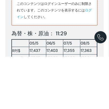
このコンテンツはログインユーザーのみに制限さ
れています。このコンテンツを表示するには
ログ
イン
してください。
為替・株・原油： 11:29
05/5
06/5
07/5
08/5
17,437
17,403
17,355
17,363
RP/$
157.27
155.76
156.35
156.81
YEN/$
株INDX
7029.86
7107.96
7117.98
7168.47
NY 原油
104.37
100.38
95.59
95.16
原油：$/BRLソース:コンパス(2026.5.08)