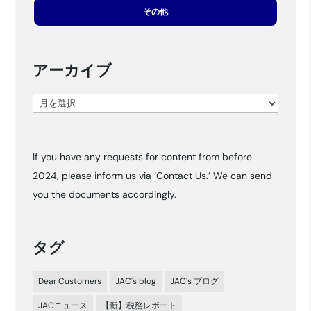
その他
アーカイブ
ア
ー
カ
If you have any requests for content from before
イ
2024, please inform us via ‘Contact Us.’ We can send
ブ
you the documents accordingly.
タグ
Dear Customers
JAC's blog
JAC's ブログ
JACニュース
【新】税務レポート