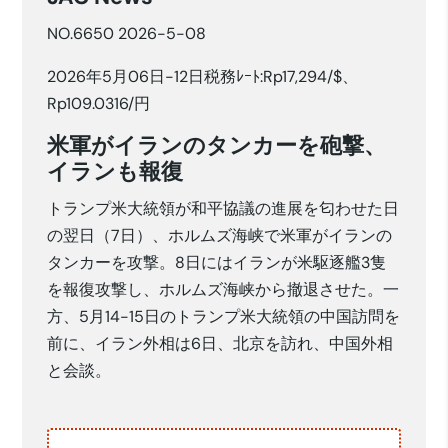
NO.6650 2026-5-08
2026年5月06日-12日税務ﾚｰﾄ:Rp17,294/$、
Rp109.0316/円
米軍がイランのタンカーを砲撃、
イランも報復
トランプ米大統領が和平協議の進展を匂わせた日
の翌日（7日）、ホルムズ海峡で米軍がイランの
タンカーを攻撃。8日にはイランが米駆逐艦3隻
を報復攻撃し、ホルムズ海峡から撤退させた。一
方、5月14-15日のトランプ米大統領の中国訪問を
前に、イラン外相は6日、北京を訪れ、中国外相
と会談。