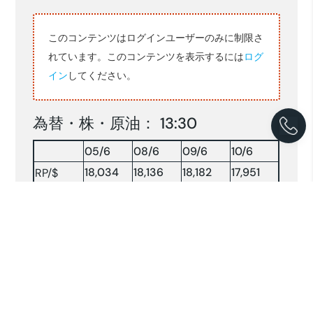
このコンテンツはログインユーザーのみに制限さ
れています。このコンテンツを表示するには
ログ
イン
してください。
為替・株・原油： 13:30
05/6
08/6
09/6
10/6
18,034
18,136
18,182
17,951
RP/$
159.91
160.32
160.23
160.35
YEN/$
株INDX
5692.16
5389.53
5479.98
5881.23
NY 原油
93.08
93.36
90.08
88.75
原油：$/BRＳLソース:コンパス(2026.6.10)