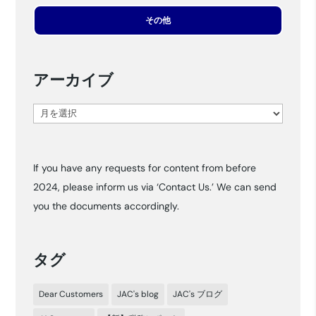
その他
アーカイブ
ア
ー
カ
If you have any requests for content from before
イ
2024, please inform us via ‘Contact Us.’ We can send
ブ
you the documents accordingly.
タグ
Dear Customers
JAC's blog
JAC's ブログ