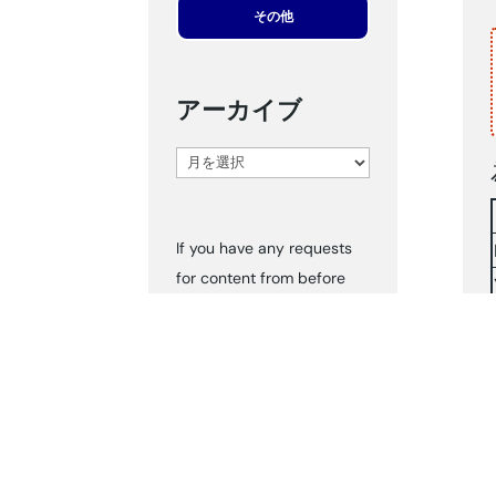
その他
アーカイブ
ア
ー
カ
If you have any requests
イ
for content from before
ブ
2024, please inform us via
‘Contact Us.’ We can send
you the documents
accordingly.
タグ