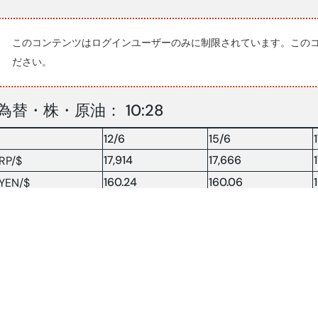
このコンテンツはログインユーザーのみに制限されています。この
ださい。
為替・株・原油： 10:28
12/6
15/6
17,914
17,666
RP/$
160.24
160.06
YEN/$
株INDX
6043.55
6260.86
NY 原油
85.99
80.45
原油：$/BRＳLソース:コンパス(2026.6.16-17)