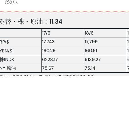
ださい。
為替・株・原油：11.34
17/6
18/6
17,743
17,799
RP/$
160.29
160.61
YEN/$
株INDX
6228.17
6139.27
NY 原油
75.67
75.14
原油：$/BRＳLソース:コンパス(2026.6.20-22)