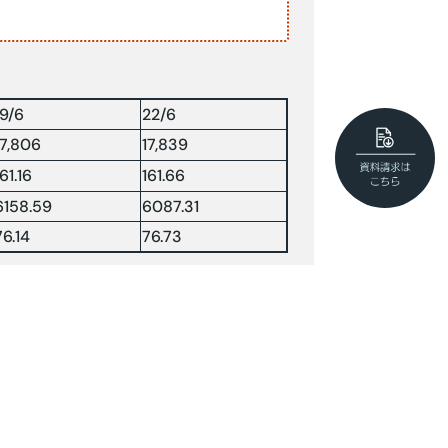
19/6
22/6
17,806
17,839
161.16
161.66
6158.59
6087.31
76.14
76.73