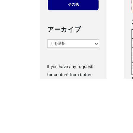
その他
アーカイブ
ア
ー
カ
If you have any requests
イ
for content from before
ブ
2024, please inform us via
‘Contact Us.’ We can send
you the documents
accordingly.
タグ