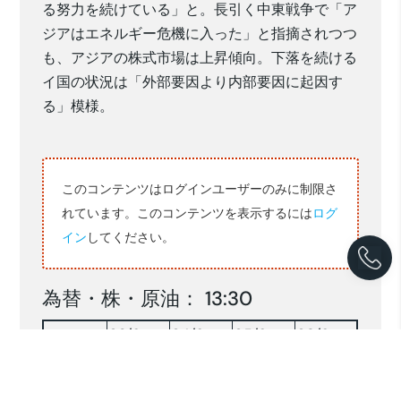
る努力を続けている」と。長引く中東戦争で「ア
ジアはエネルギー危機に入った」と指摘されつつ
も、アジアの株式市場は上昇傾向。下落を続ける
イ国の状況は「外部要因より内部要因に起因す
る」模様。
このコンテンツはログインユーザーのみに制限さ
れています。このコンテンツを表示するには
ログ
イン
してください。
為替・株・原油： 13:30
03/6
04/6
05/6
08/6
17,938
18,033
18,034
18,136
RP/$
159.89
159.90
159.91
160.32
YEN/$