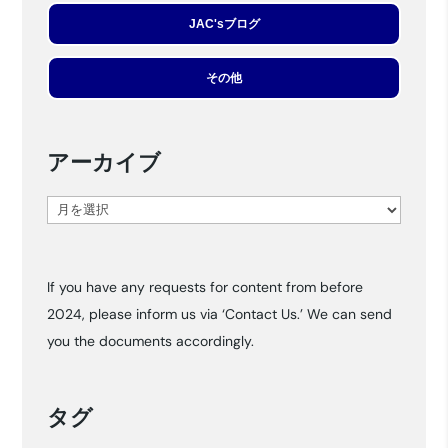
JAC'sブログ
その他
アーカイブ
ア
ー
カ
If you have any requests for content from before
イ
2024, please inform us via ‘Contact Us.’ We can send
ブ
you the documents accordingly.
タグ