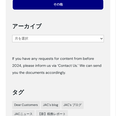
その他
アーカイブ
ア
ー
カ
If you have any requests for content from before
イ
2024, please inform us via ‘Contact Us.’ We can send
ブ
you the documents accordingly.
タグ
Dear Customers
JAC's blog
JAC's ブログ
JACニュース
【新】税務レポート