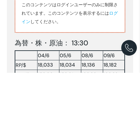
このコンテンツはログインユーザーのみに制限さ
れています。このコンテンツを表示するには
ログ
イン
してください。
為替・株・原油： 13:30
04/6
05/6
08/6
09/6
18,033
18,034
18,136
18,182
RP/$
159.90
159.91
160.32
160.23
YEN/$
株INDX
5734.26
5692.16
5389.53
5479.98
NY 原油
95.38
93.08
93.36
90.08
原油：$/BRLソース:コンパス(2026.6.09)