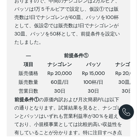
おりますので、中間のナシゴレンは2万ルピア、
バッソは1万５千ルピアで設定し、仮設①では販
売数は1日でナシゴレンが60皿、バッソを100杯
として、仮設②では販売数は1日でナシゴレンが
30皿、バッソを50杯として、前提条件を設定い
たしました。
―
前提条件①
前
項目
ナシゴレン
バッソ
ナシゴレ
販売価格
Rp 20,000
Rp 15,000
Rp 20,0
販売数量
60皿/日
100杯/日
30皿/日
営業日数
30日
30日
30日
前提条件①
の原価内訳および月次簡易P/Lは以下
の通りとなります。試算結果を見ると、ナシゴレ
ンとバッソはいずれも営業利益率が30％を超え
ており、小規模事業としては比較的高い収益性を
有していることが分かります。特に注目すべき点