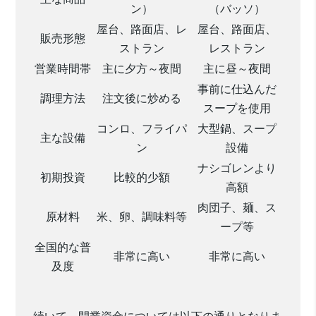
ン）
（バッソ）
屋台、路面店、レ
屋台、路面店、
販売形態
ストラン
レストラン
営業時間帯
主に夕方～夜間
主に昼～夜間
事前に仕込んだ
調理方法
注文後に炒める
スープを使用
コンロ、フライパ
大型鍋、スープ
主な設備
ン
設備
ナシゴレンより
初期投資
比較的少額
高額
肉団子、麺、ス
原材料
米、卵、調味料等
ープ等
全国的な普
非常に高い
非常に高い
及度