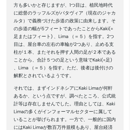
方も多いかと存じますが、1つ目は、植民地時代
に総督のラッフルズがバタヴィア（現在のジャカ
ルタ）で義務づけた歩道の政策に由来します。そ
の歩道の幅が5フィートであったことからKaki(=
足またはフィート) 、Lima （＝５）を指す。2つ
目は、屋台車の左右の車輪が2つあり、止める支
柱が１本、またそれを押す人間の足が２本である
ことから、合計５つの足という意味でKaki(=足)
、Lima （＝５）を指す。ただ、後者は後付けの
解釈とされているようです。
それでは、まずインドネシアにKaki Limaが何軒
あるか、という点ですが、調べたところ、公式統
計等は存在しませんでした。理由としては、Kaki
Limaの多くがインフォーマルセクターに属して
いることが挙げられます。一方で、一般的に国内
にはKaki Limaが数百万件規模もあり、屋台経済