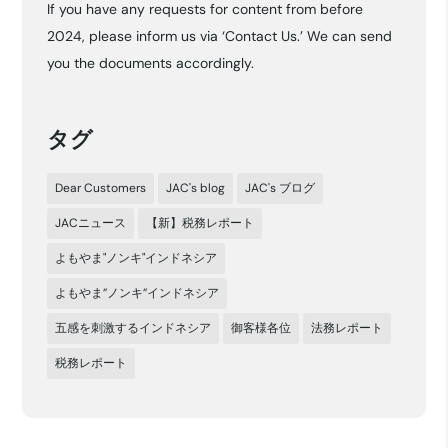
If you have any requests for content from before
イ
2024, please inform us via ‘Contact Us.’ We can send
ブ
you the documents accordingly.
タグ
Dear Customers
JAC's blog
JAC's ブログ
JACニュース
【新】税務レポート
よもやま"ノンキ"インドネシア
よもやま”ノンキ”インドネシア
五感を刺激するインドネシア
御客様各位
法務レポート
税務レポート