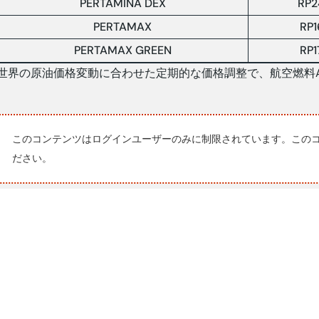
PERTAMINA DEX
RP2
PERTAMAX
RP1
PERTAMAX GREEN
RP1
世界の原油価格変動に合わせた定期的な価格調整で、航空燃料A
このコンテンツはログインユーザーのみに制限されています。この
ださい。
為替・株・原油：11.51
26/6
29/6
17,953
17,858
RP/$
161.65
161.80
YEN/$
株INDX
5835.11
5848.76