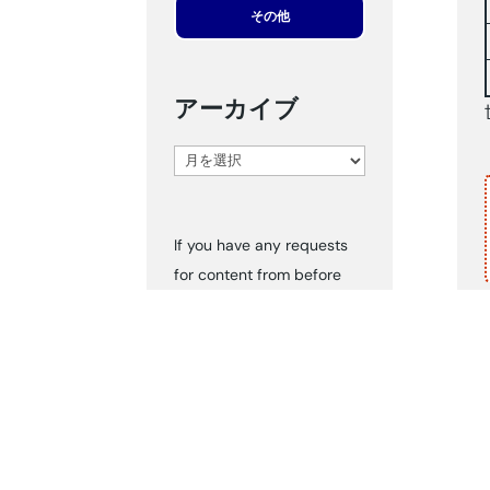
その他
アーカイブ
ア
ー
カ
If you have any requests
イ
for content from before
ブ
2024, please inform us via
‘Contact Us.’ We can send
you the documents
accordingly.
タグ