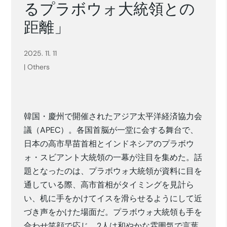
るプラボウォ大統領との
距離」
2025. 11. 11
|
Others
韓国・慶州で開催されたアジア太平洋経済協力会
議（APEC）。各国首脳が一堂に会する舞台で、
日本の高市早苗首相とインドネシアのプラボウ
ォ・スビアント大統領の一幕が注目を集めた。話
題となったのは、プラボウォ大統領が資料に目を
通している際、高市首相がタイミングを見計ら
い、机に手をかけてイスを滑らせるようにして近
づき声をかけた場面だ。プラボウォ大統領も手を
合わせ笑顔で応じ、2人は和やかな雰囲気で言葉