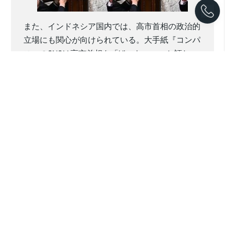
また、インドネシア国内では、高市首相の政治的
立場にも関心が向けられている。大手紙『コンパ
ス』のSNSは高市首相を「Ultrakanan」と評し
た。「Kanan」は右を意味し、「Ultrakanan」は
「極右」「超保守」といった意味合いを持つ。こ
れまで「保守（konservatif）」という表現しか知
らなかったが、この言葉にはより強い国家主義
的・伝統主義的なスタンスがこめられているのか
もしれない。日本ではすでに高市首相のタカ派的
な政策や姿勢が知られているが、インドネシアで
はそれがさらに鮮明に受け止められているのだろ
う。
今回に限らず高市首相の外交姿勢は、日本外交に
新しい印象をもたらした。笑顔で手を差し伸べ、
言葉を交わし、相手との距離を縮める。その姿勢