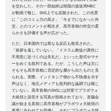
を交わした。その一部始終は韓国の放送局MBC
が動画で報じ、SNS上でも拡散された。この光景
に「このコミュ力の高さ」「今までになかった外
交」とのコメントが相次ぎ、高市首相の外交の柔
らかさを評価する声が広がった。
ただ、日本国内では異なる反応も散見された。
「挨拶を返していない」「イスラム教徒の異性に
不用意に近づくのは失礼だ」といった形式やマナ
ーをめぐる批判である。だが、こうした声は主に
そもそも高市首相に否定的な層から出たものと見
られる。実際、インドネシア側から不快感を示す
声はなく、地元メディアも批判的な論調では報じ
ていない。高市首相のSNSには控室でプラボウォ
大統領と談笑する写真が投稿されており、首脳会
議が始まる直前に高市首相がプラボウォ大統領の
着席に合わせてお辞儀し、それにプラボウォ大統