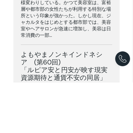
様変わりしている。かつて美容室は、富裕
層や都市部の女性たちが利用する特別な場
所という印象が強かった。しかし現在、ジ
ャカルタをはじめとする都市部では、美容
室やヘアサロンが急速に増加し、美容は日
常消費の一部...
よもやまノンキインドネシ
ア (第60回)
「ルピア安と円安が映す現実
資源期待と通貨不安の同居」
2026. 04. 29
|
Others
インドネシア通貨ルピアが下落基調にあ
り、中央銀行が為替安定に向けた対応を強
める姿勢を示している。一方で、同国では
ガス田の発見が報じられ、将来的なエネル
ギー供給への期待も語られている。通貨は
弱さを示し、資源は可能性を示す。この対