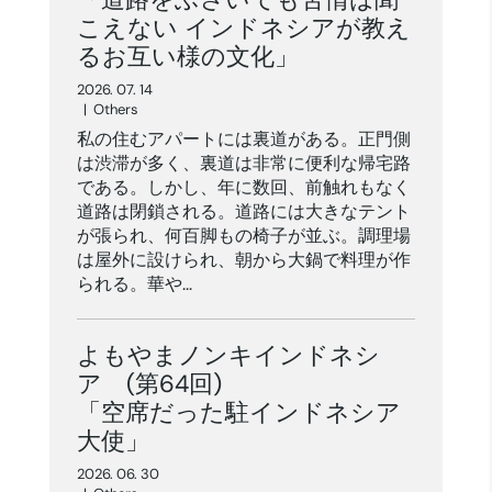
こえない インドネシアが教え
るお互い様の文化」
2026. 07. 14
|
Others
私の住むアパートには裏道がある。正門側
は渋滞が多く、裏道は非常に便利な帰宅路
である。しかし、年に数回、前触れもなく
道路は閉鎖される。道路には大きなテント
が張られ、何百脚もの椅子が並ぶ。調理場
は屋外に設けられ、朝から大鍋で料理が作
られる。華や...
よもやまノンキインドネシ
ア (第64回)
「空席だった駐インドネシア
大使」
2026. 06. 30