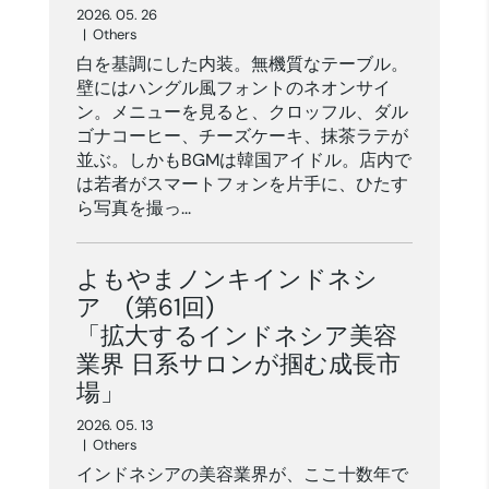
2026. 05. 26
|
Others
白を基調にした内装。無機質なテーブル。
壁にはハングル風フォントのネオンサイ
ン。メニューを見ると、クロッフル、ダル
ゴナコーヒー、チーズケーキ、抹茶ラテが
並ぶ。しかもBGMは韓国アイドル。店内で
は若者がスマートフォンを片手に、ひたす
ら写真を撮っ...
よもやまノンキインドネシ
ア (第61回)
「拡大するインドネシア美容
業界 日系サロンが掴む成長市
場」
2026. 05. 13
|
Others
インドネシアの美容業界が、ここ十数年で