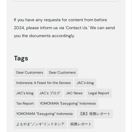
If you have any requests for content from before
2024, please inform us via 'Contact Us.' We can send
you the documents accordingly.
Tags
Dear Customers
Dear Customers
Indonesia: A Feast for the Senses
JAC's blog
JAC's blog
JAC's ブログ
JAC News
Legal Report
Tax Report
YOMOYAMA "Easygoing" Indonesia
YOMOYAMA ”Easygoing” Indonesia
【新】税務レポート
よもやま”ノンキ”インドネシア
税務レポート