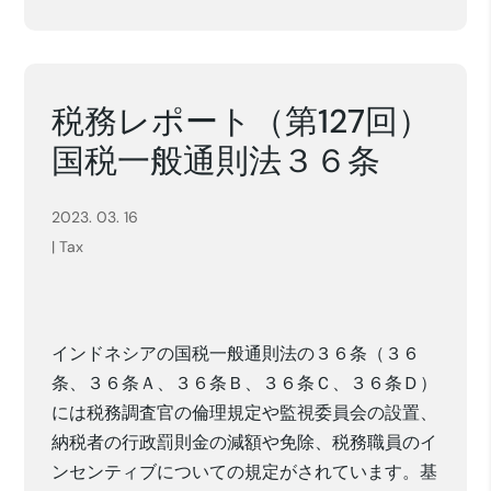
税務レポート（第127回）
国税一般通則法３６条
2023. 03. 16
|
Tax
インドネシアの国税一般通則法の３６条
（３６
条、３６条Ａ、３６条
Ｂ
、
３６条Ｃ
、３６条Ｄ
）
には税務調査官の倫理規定
や監視委員会の設置、
納税者の行政罰則
金の減額や免除
、税務職員のイ
ンセンティブ
についての規定がされています。基