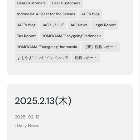
Dear Customers
Dear Customers
Indonesia: A Feast for the Senses
JAC's blog
JAC's blog
JAC's ブログ
JAC News
Legal Report
Tax Report
YOMOYAMA "Easygoing" Indonesia
YOMOYAMA ”Easygoing” Indonesia
【新】税務レポート
よもやま”ノンキ”インドネシア
税務レポート
2025.2.13(木)
2025. 02. 13
|
Daily News