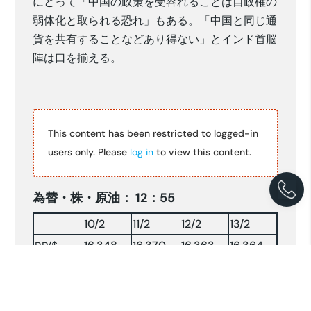
にとって「中国の政策を受容れることは自政権の
弱体化と取られる恐れ」もある。「中国と同じ通
貨を共有することなどあり得ない」とインド首脳
陣は口を揃える。
This content has been restricted to logged-in
users only. Please
log in
to view this content.
為替・株・原油： 12：55
10/2
11/2
12/2
13/2
16,348
16,370
16,363
16,364
RP/$
151.87
152.00
153.61
154.24
YEN/$
株INDX
6633.37
6540.10
6578.19
6585.74
NY 原油