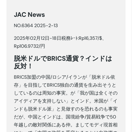
JAC News
NO.6364 2025-2-13
2025年02月12日-18日税務ﾚｰﾄ:Rp16,357/$、
Rp106.9732/円
脱米ドルでBRICS通貨？インドは
反対！
BRICS加盟の中国/ロシア/イランが「脱米ドル依
存」を目指してBRICS独自の通貨を生み出そうと
しているのは周知の事実。が「我が国は全くその
アイディアを支持しない」とインド。米国が「イ
ンドも脱米ドル派」と見做すのを恐れるのも事実
だが、中国とインドは、国境紛争/貿易戦争で50
年越しの敵対関係にある仲。ましてモディ現首相