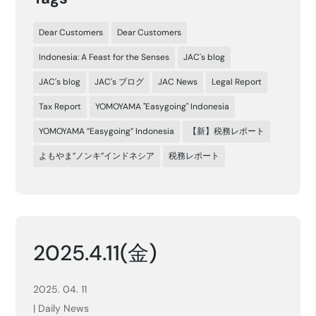
Dear Customers
Dear Customers
Indonesia: A Feast for the Senses
JAC's blog
JAC's blog
JAC's ブログ
JAC News
Legal Report
Tax Report
YOMOYAMA "Easygoing" Indonesia
YOMOYAMA ”Easygoing” Indonesia
【新】税務レポート
よもやま”ノンキ”インドネシア
税務レポート
2025.4.11(金)
2025. 04. 11
|
Daily News