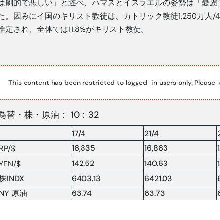
は劇的で悲しい」と述べ、ハマスとイスラエルの姿勢は「憂慮
た。因みにイ国のキリスト教徒は、カトリック教徒1,250万人/4.4
推定され、全体では11.8%がキリスト教徒。
This content has been restricted to logged-in users only. Please
l
為替・株・原油： 10：32
17/4
21/4
16,835
16,863
RP/$
142.52
140.63
YEN/$
株INDX
6403.13
6421.03
NY 原油
63.74
63.73
原油：$/BRLソース:コンパス紙他(2025.4.23)