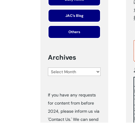
JAC’s Blog
Others
Archives
Archives
If you have any requests
for content from before
2024, please inform us via
'Contact Us.' We can send
you the documents