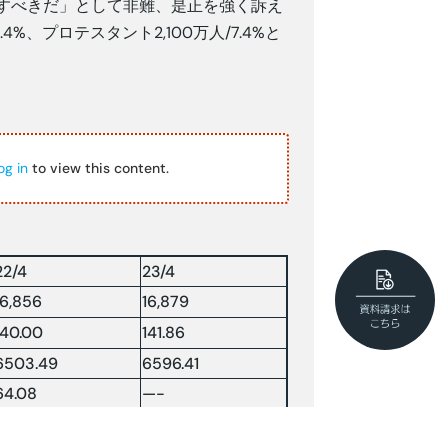
すべきだ」として非難、是正を強く訴え
%、プロテスタント2,100万人/7.4%と
og in
to view this content.
22/4
23/4
16,856
16,879
140.00
141.86
6503.49
6596.41
64.08
—-