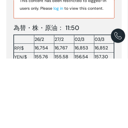
This content has been restricted to logged-in
users only. Please
log in
to view this content.
為替・株・原油： 11:50
26/2
27/2
02/3
03/3
16,754
16,767
16,853
16,852
RP/$
155.76
155.58
156.54
157.30
YEN/$
株INDX
8315.64
8208.24
8103.88
7991.19
NY 原油
65.32
71.06
72.31
—-
原油：$/BRLソース:コンパス(2026.3.02-03)