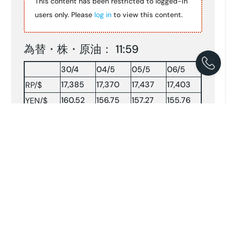
This content has been restricted to logged-in
users only. Please
log in
to view this content.
為替・株・原油： 11:59
30/4
04/5
05/5
06/5
17,385
17,370
17,437
17,403
RP/$
160.52
156.75
157.27
155.76
YEN/$
株INDX
6928.28
6978.00
7029.86
7107.96
NY 原油
109.98
101.62
104.37
100.38
原油：$/BRLソース:コンパス(2026.5.06)