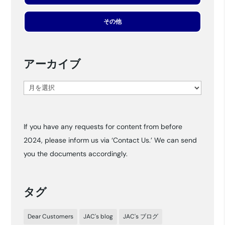
その他
アーカイブ
ア
ー
カ
If you have any requests for content from before
イ
2024, please inform us via ‘Contact Us.’ We can send
ブ
you the documents accordingly.
タグ
Dear Customers
JAC's blog
JAC's ブログ