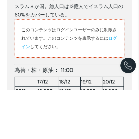
スラム８か国。総人口は12億人でイスラム人口の
60%をカバーしている。
このコンテンツはログインユーザーのみに制限さ
れています。このコンテンツを表示するには
ログ
イン
してください。
為替・株・原油： 11:00
17/12
18/12
19/12
20/12
RP/$
16,055
16,115
16,285
16,303
YEN/$
153.89
153.42
155.26
157.14
株 INDX
7225.28
7120.65
6992.06
6974.14
NY 原油
70.16
70.19
68.92
—-
原油：$/BRLソース:コンパス(2024.12.20)