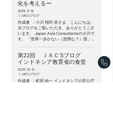
化を考えるー
2025. 11. 19
|
JAC'sブログ
作成者 ：小川 翔司 皆さま、こんにちは。
当ブログをご覧いただき、ありがとうござ
います。 Japan Asia Consultantsの小川で
す。 「世界一歩かない（怠惰な？）国」...
第22回 ＪＡＣ’Sブログ
インドネシア教育省の食堂
2025. 10. 31
|
JAC'sブログ
作成者 ：町田 純一 インドネシアの官公庁
に、実は“穴場グルメスポット”があること
をご存じでしょうか？...
第21回 ＪＡＣ’Sブログ