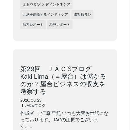
よもやま”ノンキ”インドネシア
五感を刺激するインドネシア
御客様各位
法務レポート
税務レポート
第29回 ＪＡＣ’Sブログ
Kaki Lima（＝屋台）は儲かる
のか？屋台ビジネスの収支を
考察する
2026. 06. 23
|
JAC'sブログ
作成者 ：江原 早紀 いつも大変お世話にな
っております。JACの江原でございま
す。...