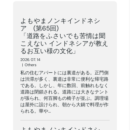
よもやまノンキインドネシ
ア (第65回)
「道路をふさいでも苦情は聞
こえない インドネシアが教え
るお互い様の文化」
2026. 07. 14
|
Others
私の住むアパートには裏道がある。正門側
は渋滞が多く、裏道は非常に便利な帰宅路
である。しかし、年に数回、前触れもなく
道路は閉鎖される。道路には大きなテント
が張られ、何百脚もの椅子が並ぶ。調理場
は屋外に設けられ、朝から大鍋で料理が作
られる。華や...
よもやまノンキインドネシ