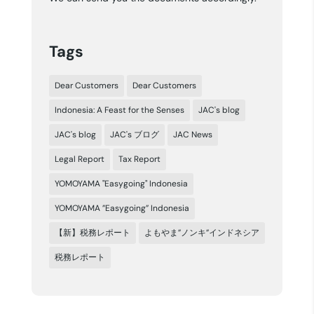
Tags
Dear Customers
Dear Customers
Indonesia: A Feast for the Senses
JAC's blog
JAC's blog
JAC's ブログ
JAC News
Legal Report
Tax Report
YOMOYAMA "Easygoing" Indonesia
YOMOYAMA ”Easygoing” Indonesia
【新】税務レポート
よもやま”ノンキ”インドネシア
税務レポート