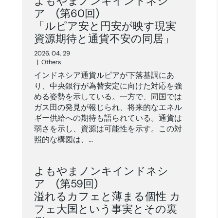
よもやまノンキインドネシ
ア (第60回)
「ルピア安と円安が映す現実
資源期待と通貨不安の同居」
2026. 04. 29
|
Others
インドネシア通貨ルピアが下落基調にあ
り、中央銀行が為替安定に向けた対応を強
める姿勢を示している。一方で、同国では
ガス田の発見が報じられ、将来的なエネル
ギー供給への期待も語られている。通貨は
弱さを示し、資源は可能性を示す。この対
照的な構図は、...
よもやまノンキインドネシ
ア (第59回)
溢れるカフェと薄まる個性 カ
フェ大国という事実とその裏